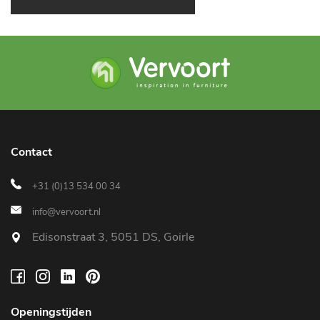
Contact
+31 (0)13 534 00 34
info@vervoort.nl
Edisonstraat 3, 5051 DS, Goirle
Openingstijden