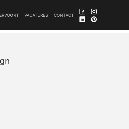
ERVOORT
VACATURES
CONTACT
ign