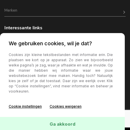
Merken
Interessante links
Horeca inrichting
We gebruiken cookies, wil je dat?
Horeca terrasverlichting
Cookies zijn kleine tekstbestanden met informatie erin. Die
plaatsen we kort op je apparaat. Zo zien we bijvoorbeeld
Kantine inrichting
welke pagina’s je zag, waar je afhaakte en wat je invulde. Op
die manier hebben wij informatie waar we jouw
Terrasstoelen
websitebezoek beter mee maken. Handig toch? Natuurlijk
kies je zelf of je dat toestaat. Daar zijn we eerlijk over. Klik
Wachtkamer bank
op “Cookie instellingen”, vind meer informatie en beheer je
voorkeuren.
Horeca parasols
Cookie instellingen
Cookies weigeren
Ga akkoord