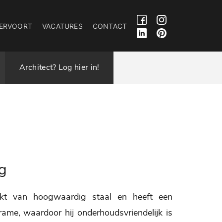
ERVOORT
VACATURES
CONTACT
Architect? Log hier in!
g
kt van hoogwaardig staal en heeft een
rame, waardoor hij onderhoudsvriendelijk is