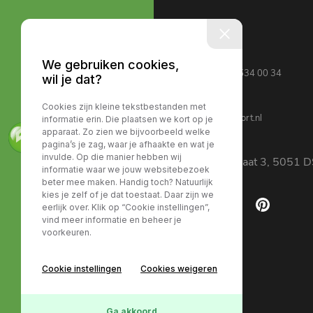
Contact
We gebruiken cookies,
+31 (0)13 534 00 34
wil je dat?
Cookies zijn kleine tekstbestanden met
info@vervoort.nl
informatie erin. Die plaatsen we kort op je
apparaat. Zo zien we bijvoorbeeld welke
pagina’s je zag, waar je afhaakte en wat je
invulde. Op die manier hebben wij
Edisonstraat 3, 5051 D
informatie waar we jouw websitebezoek
beter mee maken. Handig toch? Natuurlijk
kies je zelf of je dat toestaat. Daar zijn we
eerlijk over. Klik op “Cookie instellingen”,
vind meer informatie en beheer je
voorkeuren.
Cookie instellingen
Cookies weigeren
Ga akkoord