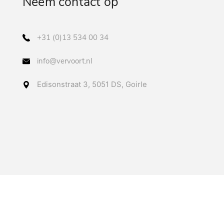
Neem contact op
+31 (0)13 534 00 34
info@vervoort.nl
Edisonstraat 3, 5051 DS, Goirle