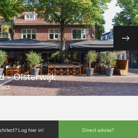
d - Oisterwijk
oject
chitect? Log hier in!
Direct advies?