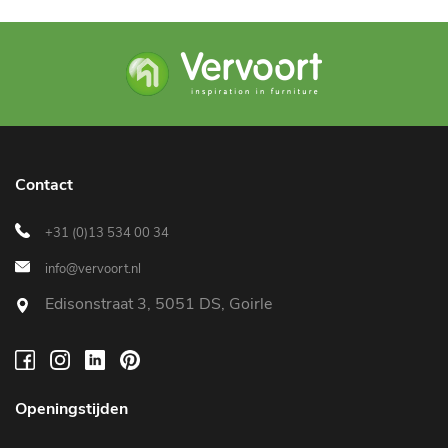
Contact
+31 (0)13 534 00 34
info@vervoort.nl
Edisonstraat 3, 5051 DS, Goirle
Openingstijden