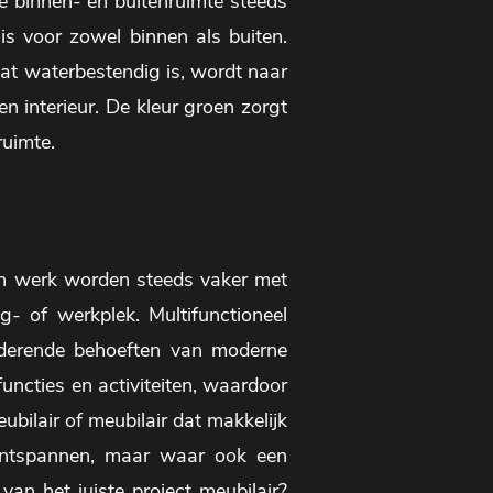
de binnen- en buitenruimte steeds
 is voor zowel binnen als buiten.
dat waterbestendig is, wordt naar
n interieur. De kleur groen zorgt
ruimte.
en werk worden steeds vaker met
g- of werkplek. Multifunctioneel
anderende behoeften van moderne
uncties en activiteiten, waardoor
eubilair of meubilair dat makkelijk
 ontspannen, maar waar ook een
van het juiste project meubilair?