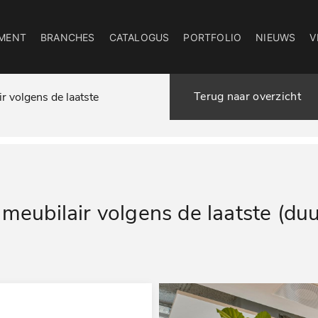
MENT
BRANCHES
CATALOGUS
PORTFOLIO
NIEUWS
V
Terug naar overzicht
r volgens de laatste
 meubilair volgens de laatste (du