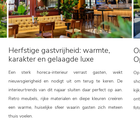
Herfstige gastvrijheid: warmte,
On
karakter en gelaagde luxe
O
Een sterk horeca-interieur verrast gasten, wekt
Op
nieuwsgierigheid en nodigt uit om terug te keren. De
sho
interieurtrends van dit najaar sluiten daar perfect op aan.
kij
Retro meubels, rijke materialen en diepe kleuren creëren
ont
een warme, huiselijke sfeer waarin gasten zich meteen
fot
thuis voelen.