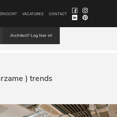
ERVOORT
VACATURES
CONTACT
Architect? Log hier in!
urzame ) trends