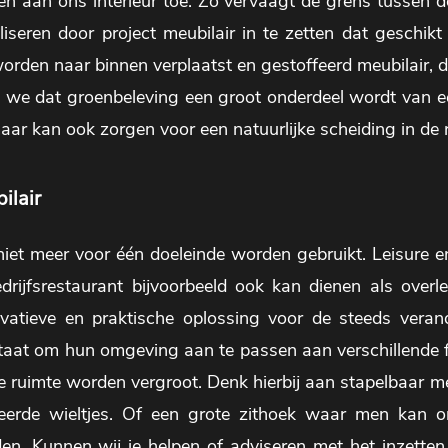
len aan ons interieur toe. Zo vervaagt de grens tussen 
liseren door project meubilair in te zetten dat geschikt
rden naar binnen verplaatst en gestoffeerd meubilair, 
 we dat groenbeleving een groot onderdeel wordt van ee
maar kan ook zorgen voor een natuurlijke scheiding in de 
ilair
niet meer voor één doeleinde worden gebruikt. Leisure 
rijfsrestaurant bijvoorbeeld ook kan dienen als overle
novatieve en praktische oplossing voor de steeds ver
 staat om hun omgeving aan te passen aan verschillende f
n de ruimte worden vergroot. Denk hierbij aan stapelbaar m
greerde wieltjes. Of een grote zithoek waar men kan
en. Kunnen wij je helpen of adviseren met het inzetten 