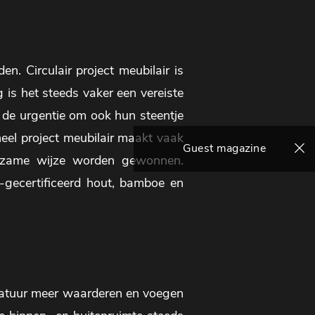
. Circulair project meubilair is
 is het steeds vaker een vereiste
r de urgentie om ook hun steentje
neel project meubilair maakt vaak
Guest magazine
uurzame wijze worden gewonnen.
-gecertificeerd hout, bamboe en
natuur meer waarderen en voegen