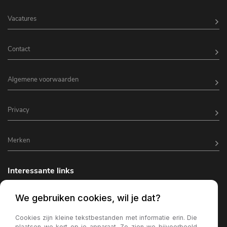
Vacatures
Contact
Algemene voorwaarden
Privacy
Merken
Interessante links
Horeca inrichting
We gebruiken cookies, wil je dat?
Horeca terrasverlichting
Cookies zijn kleine tekstbestanden met informatie erin. Die
plaatsen we kort op je apparaat. Zo zien we bijvoorbeeld