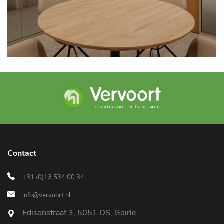
Contact
+31 (0)13 534 00 34
info@vervoort.nl
Edisonstraat 3, 5051 DS, Goirle