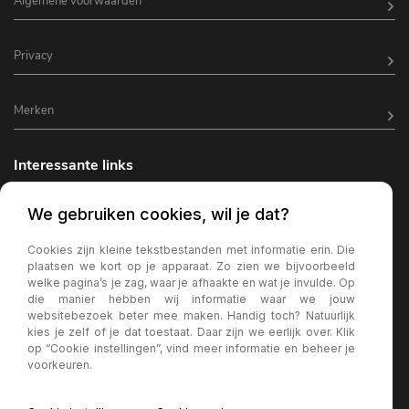
Algemene voorwaarden
Privacy
Merken
Interessante links
Horeca inrichting
We gebruiken cookies, wil je dat?
Horeca terrasverlichting
Cookies zijn kleine tekstbestanden met informatie erin. Die
plaatsen we kort op je apparaat. Zo zien we bijvoorbeeld
Kantine inrichting
welke pagina’s je zag, waar je afhaakte en wat je invulde. Op
die manier hebben wij informatie waar we jouw
Terrasstoelen
websitebezoek beter mee maken. Handig toch? Natuurlijk
kies je zelf of je dat toestaat. Daar zijn we eerlijk over. Klik
Wachtkamer bank
op “Cookie instellingen”, vind meer informatie en beheer je
voorkeuren.
Horeca parasols