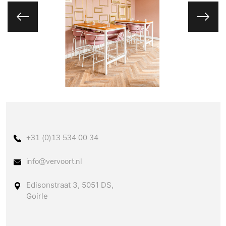
+31 (0)13 534 00 34
info@vervoort.nl
Edisonstraat 3, 5051 DS,
Goirle