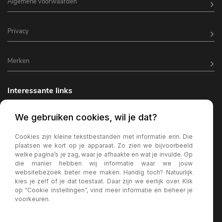
Algemene voorwaarden
Privacy
Merken
Interessante links
Horeca inrichting
We gebruiken cookies, wil je dat?
Horeca terrasverlichting
Cookies zijn kleine tekstbestanden met informatie erin. Die
plaatsen we kort op je apparaat. Zo zien we bijvoorbeeld
Kantine inrichting
welke pagina’s je zag, waar je afhaakte en wat je invulde. Op
die manier hebben wij informatie waar we jouw
Terrasstoelen
websitebezoek beter mee maken. Handig toch? Natuurlijk
kies je zelf of je dat toestaat. Daar zijn we eerlijk over. Klik
Wachtkamer bank
op “Cookie instellingen”, vind meer informatie en beheer je
voorkeuren.
Horeca parasols