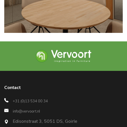
Contact
+31 (0)13 534 00 34
info@vervoort.nl
Edisonstraat 3, 5051 DS, Goirle