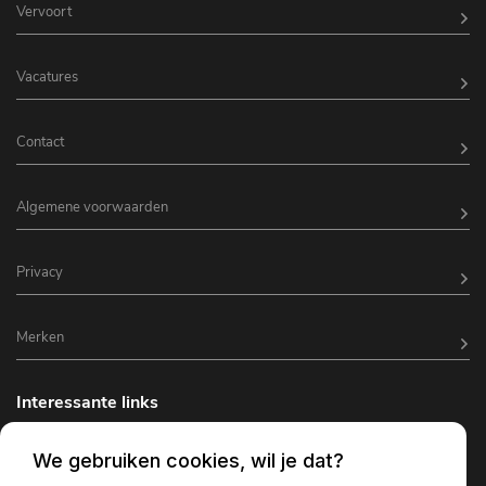
Vervoort
Vacatures
Contact
Algemene voorwaarden
Privacy
Merken
Interessante links
Horeca inrichting
We gebruiken cookies, wil je dat?