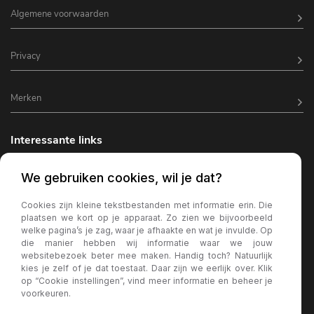
Algemene voorwaarden
Privacy
Merken
Interessante links
Horeca inrichting
We gebruiken cookies, wil je dat?
Horeca terrasverlichting
Cookies zijn kleine tekstbestanden met informatie erin. Die
plaatsen we kort op je apparaat. Zo zien we bijvoorbeeld
Kantine inrichting
welke pagina’s je zag, waar je afhaakte en wat je invulde. Op
die manier hebben wij informatie waar we jouw
Terrasstoelen
websitebezoek beter mee maken. Handig toch? Natuurlijk
kies je zelf of je dat toestaat. Daar zijn we eerlijk over. Klik
Wachtkamer bank
op “Cookie instellingen”, vind meer informatie en beheer je
voorkeuren.
Horeca parasols