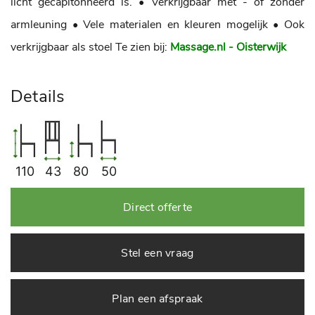
licht gecapitonneerd is.
• Verkrijgbaar met - of zonder
armleuning
• Vele materialen en kleuren mogelijk
• Ook
verkrijgbaar als stoel
Te zien bij:
Massage.nl - Oisterwijk
Details
110
43
80
50
Direct offerte
Stel een vraag
Plan een afspraak