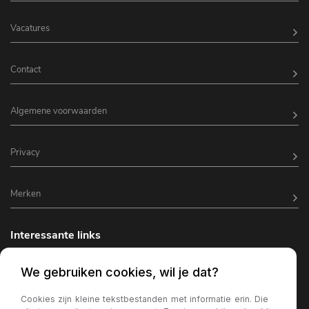
Vacatures
Contact
Algemene voorwaarden
Privacy
Merken
Interessante links
Horeca inrichting
We gebruiken cookies, wil je dat?
Horeca terrasverlichting
Cookies zijn kleine tekstbestanden met informatie erin. Die