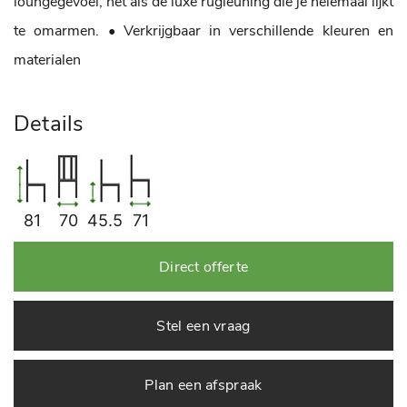
loungegevoel, net als de luxe rugleuning die je helemaal lijkt
te omarmen.
• Verkrijgbaar in verschillende kleuren en
materialen
Details
81
70
45.5
71
Direct offerte
Stel een vraag
Plan een afspraak