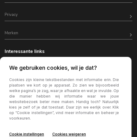
Privacy
Merken
Interessante links
Horeca inrichting
We gebruiken cookies, wil je dat?
Horeca terrasverlichting
Cookies zijn kleine tekstbestanden met informatie erin. Die
plaatsen we kort op je apparaat. Zo zien we bijvoorbeeld
Kantine inrichting
welke pagina’s je zag, waar je afhaakte en wat je invulde. Op
die manier hebben wij informatie waar we jouw
Terrasstoelen
websitebezoek beter mee maken. Handig toch? Natuurlijk
kies je zelf of je dat toestaat. Daar zijn we eerlijk over. Klik
Wachtkamer bank
op “Cookie instellingen”, vind meer informatie en beheer je
voorkeuren.
Horeca parasols
Cookie instellingen
Cookies weigeren