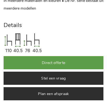
in meerdere materialen en kleuren
• De Nr. serie bestaat uit
meerdere modellen
Details
110
40.5
76
40.5
Direct offerte
Stel een vraag
Plan een afspraak