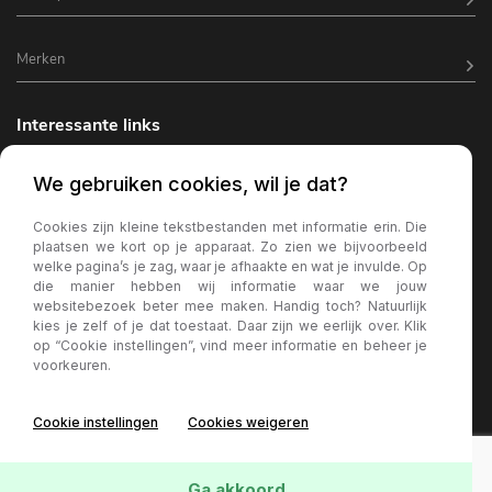
Merken
Interessante links
Horeca inrichting
We gebruiken cookies, wil je dat?
Horeca terrasverlichting
Cookies zijn kleine tekstbestanden met informatie erin. Die
plaatsen we kort op je apparaat. Zo zien we bijvoorbeeld
Kantine inrichting
welke pagina’s je zag, waar je afhaakte en wat je invulde. Op
die manier hebben wij informatie waar we jouw
Terrasstoelen
websitebezoek beter mee maken. Handig toch? Natuurlijk
kies je zelf of je dat toestaat. Daar zijn we eerlijk over. Klik
Wachtkamer bank
op “Cookie instellingen”, vind meer informatie en beheer je
voorkeuren.
Horeca parasols
Cookie instellingen
Cookies weigeren
Ga akkoord