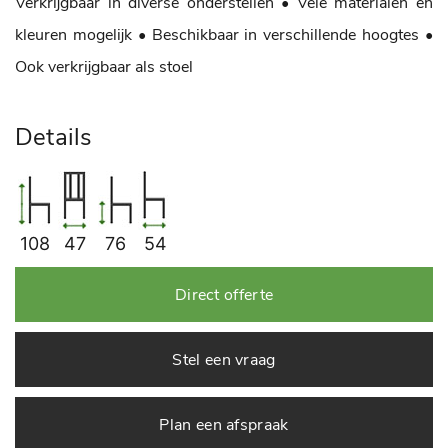
Verkrijgbaar in diverse onderstellen
• Vele materialen en
kleuren mogelijk
• Beschikbaar in verschillende hoogtes
•
Ook verkrijgbaar als stoel
Details
108
47
76
54
Direct offerte
Stel een vraag
Plan een afspraak