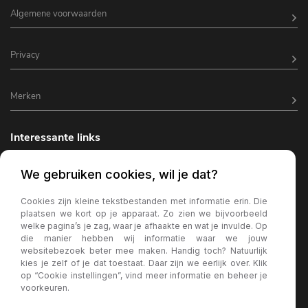
Algemene voorwaarden
Privacy
Merken
Interessante links
Horeca inrichting
We gebruiken cookies, wil je dat?
Horeca terrasverlichting
Cookies zijn kleine tekstbestanden met informatie erin. Die
plaatsen we kort op je apparaat. Zo zien we bijvoorbeeld
Kantine inrichting
welke pagina’s je zag, waar je afhaakte en wat je invulde. Op
die manier hebben wij informatie waar we jouw
Terrasstoelen
websitebezoek beter mee maken. Handig toch? Natuurlijk
kies je zelf of je dat toestaat. Daar zijn we eerlijk over. Klik
Wachtkamer bank
op “Cookie instellingen”, vind meer informatie en beheer je
voorkeuren.
Horeca parasols