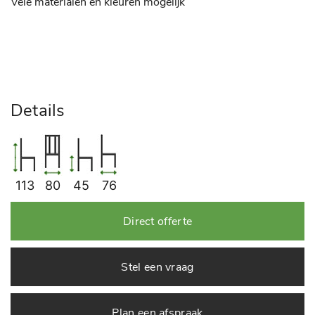
Vele materialen en kleuren mogelijk
Details
113
80
45
76
Direct offerte
Stel een vraag
Plan een afspraak