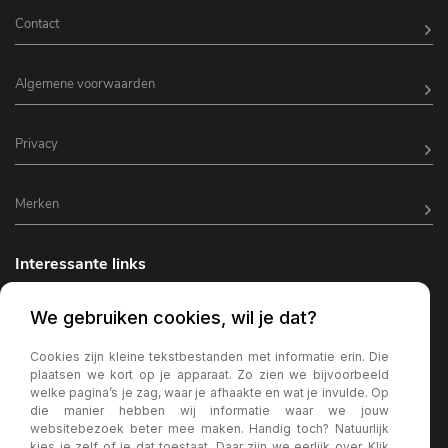
Contact
Algemene voorwaarden
Privacy
Merken
Interessante links
Horeca inrichting
We gebruiken cookies, wil je dat?
Horeca terrasverlichting
Cookies zijn kleine tekstbestanden met informatie erin. Die
plaatsen we kort op je apparaat. Zo zien we bijvoorbeeld
Kantine inrichting
welke pagina’s je zag, waar je afhaakte en wat je invulde. Op
die manier hebben wij informatie waar we jouw
Terrasstoelen
websitebezoek beter mee maken. Handig toch? Natuurlijk
kies je zelf of je dat toestaat. Daar zijn we eerlijk over. Klik