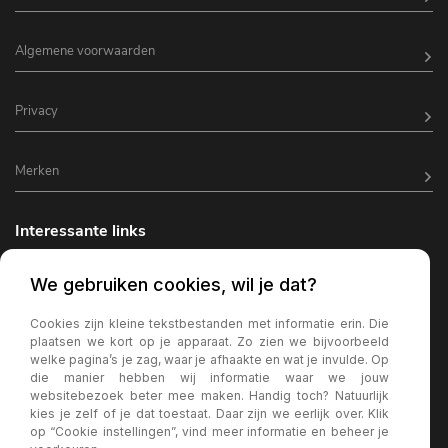
Algemene voorwaarden
Privacy
Merken
Interessante links
Horeca inrichting
We gebruiken cookies, wil je dat?
Horeca terrasverlichting
Cookies zijn kleine tekstbestanden met informatie erin. Die
plaatsen we kort op je apparaat. Zo zien we bijvoorbeeld
Kantine inrichting
welke pagina’s je zag, waar je afhaakte en wat je invulde. Op
die manier hebben wij informatie waar we jouw
Terrasstoelen
websitebezoek beter mee maken. Handig toch? Natuurlijk
kies je zelf of je dat toestaat. Daar zijn we eerlijk over. Klik
Wachtkamer bank
op “Cookie instellingen”, vind meer informatie en beheer je