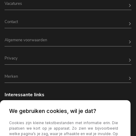
Vacatures
Contact
Algemene voorwaarden
Privacy
Merken
Interessante links
Horeca inrichting
We gebruiken cookies, wil je dat?
Horeca terrasverlichting
Cookies zijn kleine tekstbestanden met informatie erin. Die
plaatsen we kort op je apparaat. Zo zien we bijvoorbeeld
Kantine inrichting
welke pagina’s je zag, waar je afhaakte en wat je invulde. Op